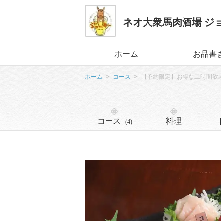
ネオ大衆馬肉酒場 ジ
ホーム
お品書
ホーム
コース
【予約限定】お得な二時間飲
コース
料理
(4)