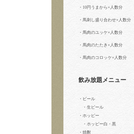
・10円うまから×人数分
・馬刺し盛り合わせ×人数分
・馬肉のユッケ×人数分
・馬肉のたたき×人数分
・馬肉のコロッケ×人数分
飲み放題メニュー
・ビール
・生ビール
・ホッピー
・ホッピー白・黒
・焼酎