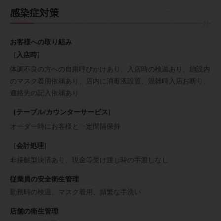
感染症対策
お客様への取り組み
[
入店時
]
体調不良の方への自粛呼びかけあり
入店時の検温あり
施設内
のマスク着用依頼あり
店内に消毒液設置
混雑時入店お断り
連絡先の記入依頼あり
[
テーブル/カウンターサービス
]
オーダー時にお客様と一定間隔保持
[
会計処理
]
非接触型決済あり
現金等受け渡し時の手渡しなし
従業員の安全衛生管理
勤務時の検温
マスク着用
頻繁な手洗い
店舗の衛生管理