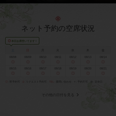
ネット予約の空席状況
◎
本日お席空いてます！
土
日
月
火
水
木
金
08/08
08/09
08/10
08/11
08/12
08/13
08/14
◎
◎
◎
◎
◎
◎
◎
08/15
08/16
08/17
08/18
08/19
08/20
08/21
◎
◎
◎
◎
◎
◎
◎
◎
即予約可
□
リクエスト予約可
TEL
要問い合わせ
×
予約不可
休
定休日
その他の日付を見る