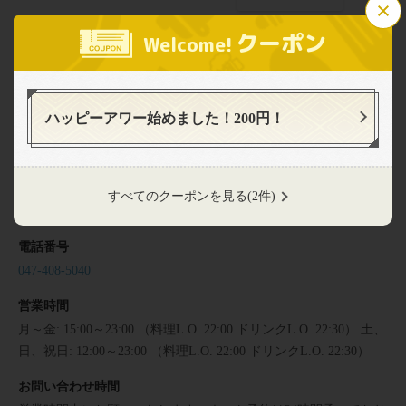
ネオ大衆馬肉酒場 ジョッキー 船橋店
クーポン
Welcome!
千葉県船橋市本町１-11-23
https://jockey-hunabashi.owst.jp/
ネオ大衆馬肉酒場 ジョッキー 船橋店
ばにくさかば じょっきー ふなばしてん
お店情報をコピー
ハッピーアワー始めました！200円！
住所
千葉県船橋市本町１-11-23
アクセス
すべてのクーポンを見る
(2件)
船橋駅南口から徒歩4分 京成船橋から徒歩2分
閉じる
電話番号
047-408-5040
営業時間
月～金: 15:00～23:00 （料理L.O. 22:00 ドリンクL.O. 22:30） 土、
日、祝日: 12:00～23:00 （料理L.O. 22:00 ドリンクL.O. 22:30）
お問い合わせ時間