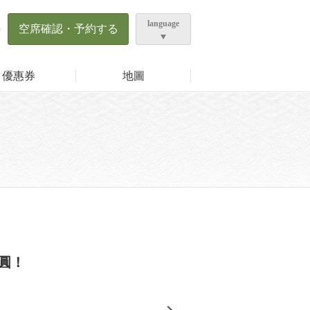
language
0
空席確認・予約する
優惠券
地圖
日圓！