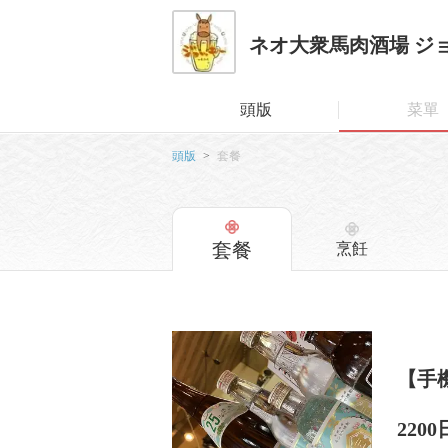
ネオ大衆馬肉酒場 ジ
頭版
菜單
頭版
套餐
套餐
烹飪
【手
220