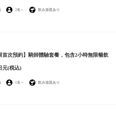
品
2名～
飲み放題あり
限首次預約】騎師體驗套餐，包含2小時無限暢飲
0日元
(税込)
品
1名～
飲み放題あり