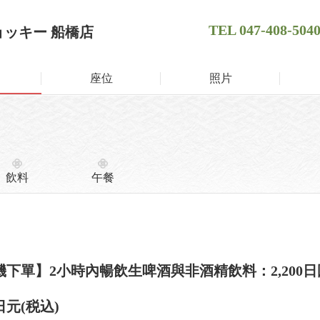
TEL
047-408-504
ョッキー 船橋店
座位
照片
飲料
午餐
機下單】2小時內暢飲生啤酒與非酒精飲料：2,200
0日元
(税込)