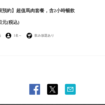
限預約】超值馬肉套餐，含2小時暢飲
0日元
(税込)
品
1名～
飲み放題あり