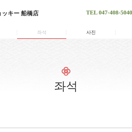
TEL
047-408-504
ョッキー 船橋店
좌석
사진
좌석