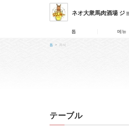
ネオ大衆馬肉酒場 ジ
톱
메뉴
톱
좌석
テーブル