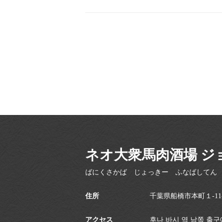
ネオ大衆馬肉酒場 ジ
ばにくさかば じょっきー ふなばしてん
住所
千葉県船橋市本町１-11-
アクセス
후나 바시 역 남쪽 출구에